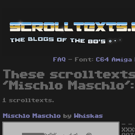
FAQ
- Font:
C64
Amiga
These scrolltexts
'Mischlo Maschlo':
1 scrolltexts.
Mischlo Maschlo
by
Whiskas
- -
XXX