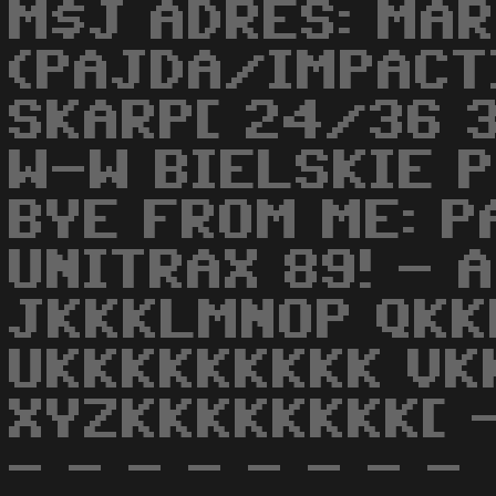
M$J ADRES: MAR
(PAJDA/IMPACT
SKARP[ 24/36 
W-W BIELSKIE P
BYE FROM ME: PA
UNITRAX 89! - 
JKKKLMNOP QKK
UKKKKKKKKK VK
XYZKKKKKKKK[ -
- - - - - - - -