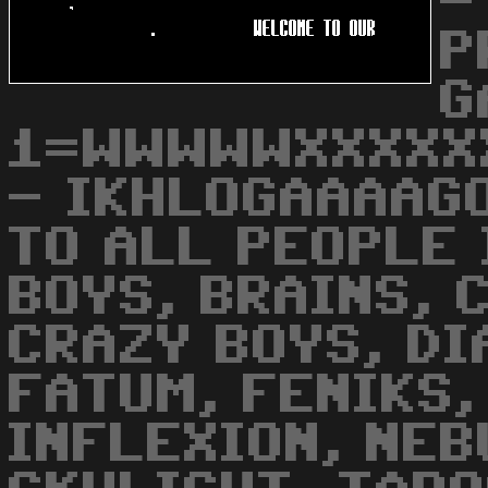
-
P
G
1=WWWWWXXXXX
- IKHLOGAAAAG
TO ALL PEOPLE I
BOYS, BRAINS, 
CRAZY BOYS, DI
FATUM, FENIKS,
INFLEXION, NEB