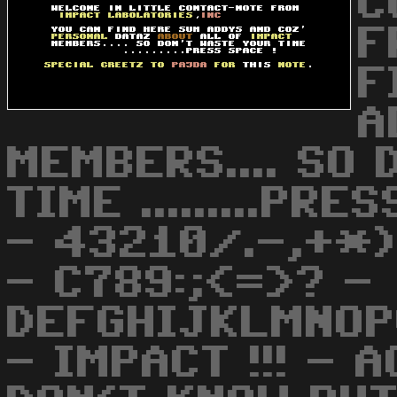
C
F
F
A
MEMBERS.... SO
TIME .........PRE
- 43210/.-,+*)
- C789:;<=>? -
DEFGHIJKLMNOP
- IMPACT !!! - A