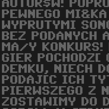
AUTOR$W! POPR
PEWNEGO MI&KA
WYPRUTYMI SONG
BEZ PODANYCH 
MA/Y KONKURS! 
GIER POCHODZ[ 
DEMKU, NIECH D
PODAJ[C ICH TY
PIERWSZEGO Z 
ZOSTAWIMY DO 