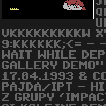
J
Q
U
VKKKKKKKKKW X
9:KKKKKK;<= - -
WAIT WHILE DEP
GALLERY DEMO"
17.04.1993 & C
PAJDA/IPT - HI
Z GRUPY 'IMPA