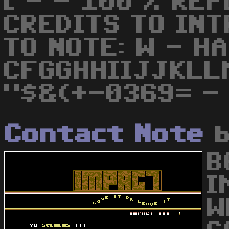
[ - - 100 % REP
CREDITS TO INT
TO NOTE: W - H
CFGGHHIIJJKLL
"$&(+-0369= -
Contact Note
B
I
W