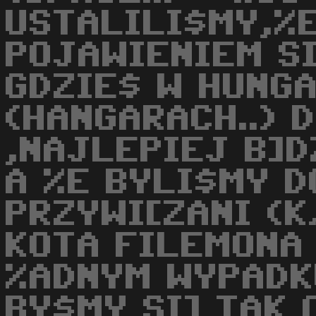
USTALILI$MY,%E
POJAWIENIEM SI
GDZIE$ W HUNG
(HANGARACH..) 
,NAJLEPIEJ B]D
A %E BYLI$MY D
PRZYWI[ZANI (
KOTA FILEMONA 
%ADNYM WYPADKU
BY$MY SI] TAK 