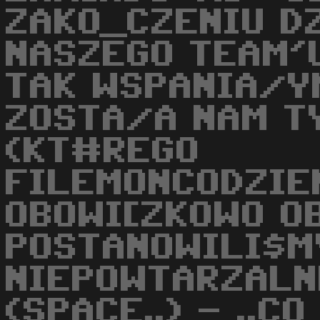
ZAKO_CZENIU D
NASZEGO TEAM'U
TAK WSPANIA/Y
ZOSTA/A NAM TY
(KT#REGO
FILEMONCODZIE
OBOWI[ZKOWO O
POSTANOWILI$M
NIEPOWTARZALN[
(SPACE..) - ..C