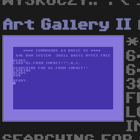
WYSKOCZY..". < 
Art Gallery II
*
6
6
3
F
L
I