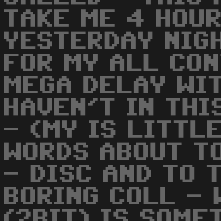
TAKE ME 4 HOUR
YESTERDAY NIG
FOR MY ALL CON
MEGA DELAY WIT
HAVEN'T IN THI
- (MY IS LITTLE
WORDS ABOUT TO
- DISC AND TO 
BORING COLL -
(2BIT) IS SOME