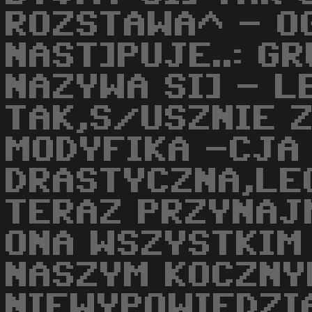
ROZSTAWA^ - O
NAST]PUJE..: G
NAZYWA SI] - LE
TAK,S/USZNIE 
MODYFIKA -CJA
DRASTYCZNA,LE
TERAZ PRZYNAJM
ONA WSZYSTKIM
NASZYM KOCZNY
NIEWYPOWIEDZI