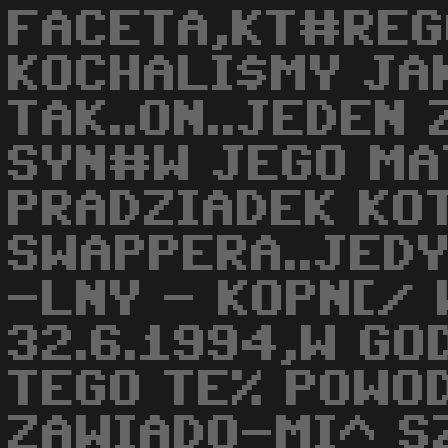
FACETA,KT#REG
KOCHALI$MY JAK
TAK..ON..JEDEN
SYN#W JEGO MA
PRADZIADEK KO
SWAPPERA..JED
-LNY - KOPN[/ 
32.6.1994,W GO
TEGO TE% POWO
ZAWIADO-MI^ S