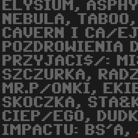
ELYSIUM, ASPHY
NEBULA, TABOO,
CAVERN I CA/EJ
POZDROWIENIA 
PRZYJACI$/: MI
SZCZURKA, RADZ
MR.P/ONKI, EKI
SKOCZKA, STA&K
CIEP/EGO, DUDK
IMPACTU: BS'A,