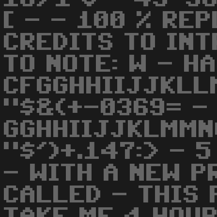
[ - - 100 % REP
CREDITS TO INT
TO NOTE: W - H
CFGGHHIIJJKLL
"$&(+-0369= -
GGHHIIJJKLMMN
"$')+.147:> - 
- WITH A NEW P
CALLED - THIS