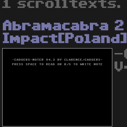
1 scrolltexts.
Abramacabra 2
Impact[Poland
-
V