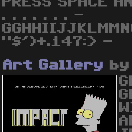
PRESS SPACE AND 
. . . . . . . -
GGHHIIJJKLMMN
"$')+.147:> -
Art Gallery
b
G
G
W
A