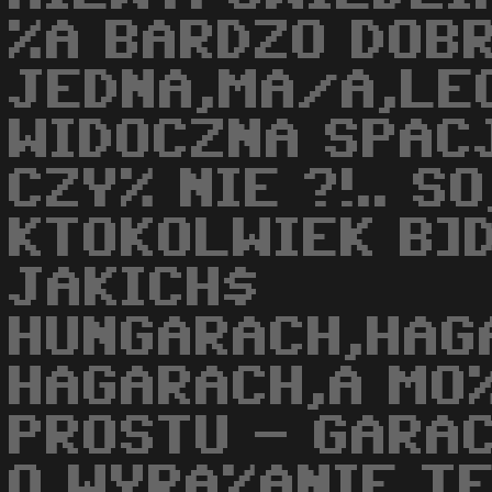
%A BARDZO DOB
JEDNA,MA/A,LE
WIDOCZNA SPACJ
CZY% NIE ?!.. S
KTOKOLWIEK B]D
JAKICH$
HUNGARACH,HAG
HAGARACH,A MO%
PROSTU - GARAC
O WYRA%ANIE TE