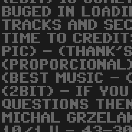
BUGED IN LOADI
TRACKS AND SEC
TIME TO CREDIT
PIC) - (THANK'
(PROPORCIONAL)
(BEST MUSIC - 
(2BIT) - IF YO
QUESTIONS THEN
MICHAL GRZELAK
10/1 V - 43-3