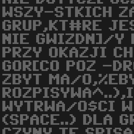
WSZY-STKICH Z
GRUP,KT#RE JE
NIE GWIZDN]/Y
PRZY OKAZJI C
GOR[CO POZ -D
ZBYT MA/O,%EBY
ROZPISYWA^..),
WYTRWA/O$CI W 
(SPACE..) DLA 
CZYNY TE SPISA/