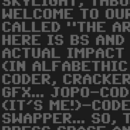
SKYLIGHT, TABOO
WELCOME TO OU
CALLED "THE AR
HERE IS BS AND
ACTUAL IMPACT
(IN ALFABETHIC
CODER, CRACKER
GFX... JOPO-COD
(IT'S ME!)-COD
SWAPPER... SO,