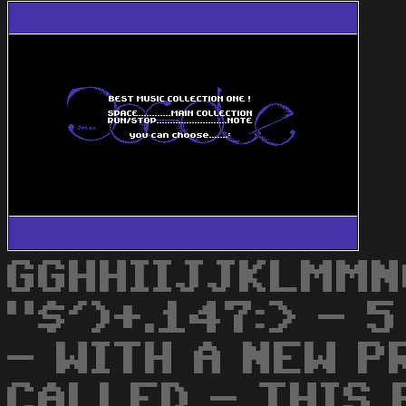
GGHHIIJJKLMMN
"$')+.147:> - 
- WITH A NEW P
CALLED - THIS