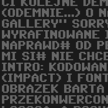
CI KOLEJNE DEM
(ODEMNIE...) O 
GALLERY" SORR
WYRAFINOWANE 
NAPRAWD# OD P
MI SI# NIE CHCE
INTRO: KODOWAN
(IMPACT) I FON
OBRAZEK BARTA
PRZEKONWERCON