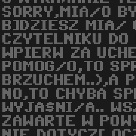
SORRY,MIA/O BY
B]DZIESZ MIA/ 
CZYTELNIKU DO 
WPIERW ZA UCHE
POMOG/O,TO SP
BRZUCHEM..),A 
NO,TO CHYBA SP
WYJA$NI/A.. WS
ZAWARTE W POW
NIE DOTYCZ[ OC