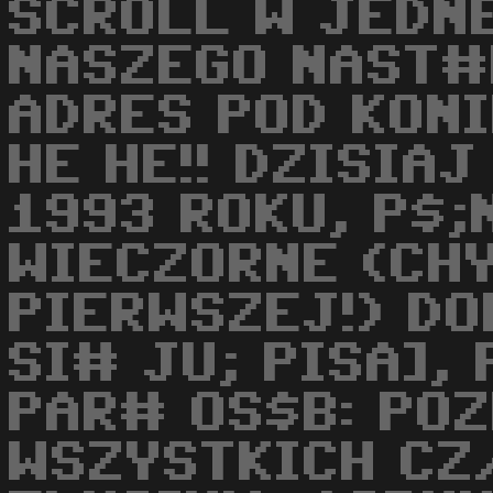
SCROLL W JEDN
NASZEGO NAST#P
ADRES POD KONI
HE HE!! DZISIA
1993 ROKU, P$;
WIECZORNE (CH
PIERWSZEJ!) DO
SI# JU; PISA],
PAR# OS$B: PO
WSZYSTKICH CZ