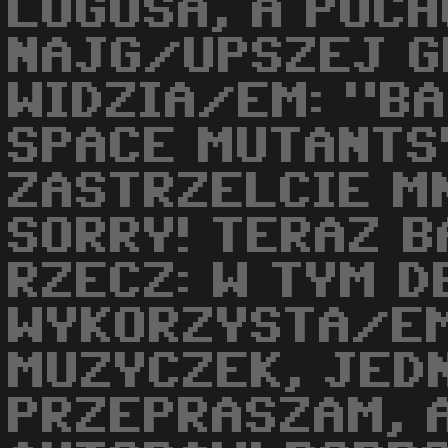
LOGOSA, A POCH
NAJG/UPSZEJ G
WIDZIA/EM: "B
SPACE MUTANTS
ZASTRZELCIE MN
SORRY! TERAZ B
RZECZ: W TYM D
WYKORZYSTA/EM
MUZYCZEK, JED
PRZEPRASZAM, A