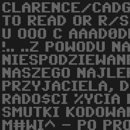
CLARENCE/CADG
TO READ OR R/S
U OOO C AAAD0D
!.. ..Z POWODU 
NIESPODZIEWAN
NASZEGO NAJLE
PRZYJACIELA, D
RADO$CI %YCIA 
SMUTKI KODOWAN
M#WI^ - PO PR