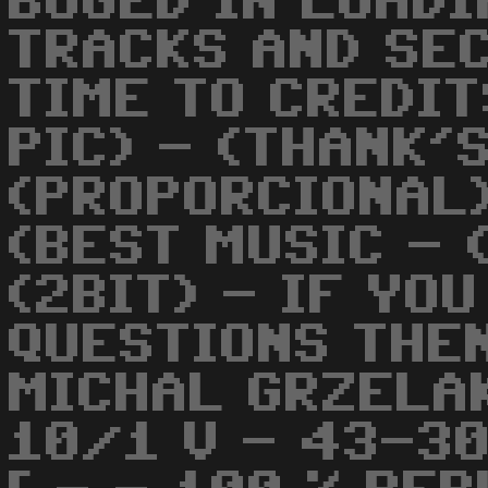
BUGED IN LOADI
TRACKS AND SEC
TIME TO CREDIT
PIC) - (THANK'
(PROPORCIONAL)
(BEST MUSIC - 
(2BIT) - IF YO
QUESTIONS THEN
MICHAL GRZELAK
10/1 V - 43-3