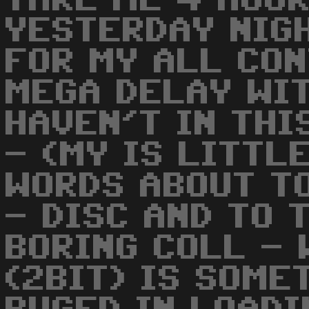
TAKE ME 4 HOUR
YESTERDAY NIG
FOR MY ALL CON
MEGA DELAY WIT
HAVEN'T IN THI
- (MY IS LITTLE
WORDS ABOUT TO
- DISC AND TO 
BORING COLL -
(2BIT) IS SOME