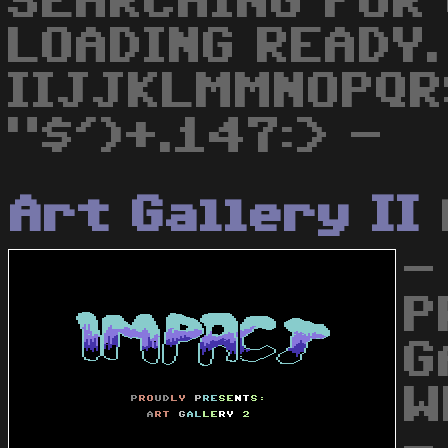
SEARCHING FOR 
LOADING READY.
IIJJKLMMNOPQR
"$')+.147:> -
Art Gallery II
-
P
G
W