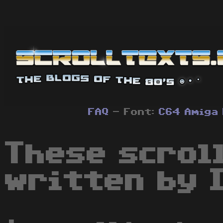
FAQ
- Font:
C64
Amiga
These scrol
written by 