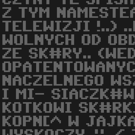
Z TYM NAMESTE
TELEWIZJI !..) 
WOLNYCH OD OB
ZE SK#RY.. (WE
OPATENTOWANYC
NACZELNEGO WS
I MI- SIACZK#W 
KOTKOWI SK#RK
KOPN[^ W JAJK