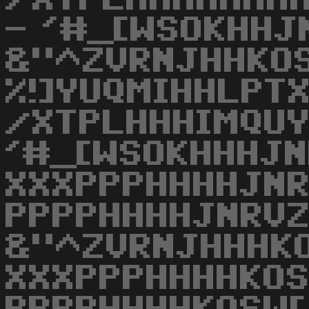
- '#_[WSOKHHJ
&"^ZVRNJHHKOS
%!]YUQMIHHLPTX
/XTPLHHHIMQUY
'#_[WSOKHHHJN
XXXPPPHHHHJN
PPPPHHHHJNRVZ
&"^ZVRNJHHHKO
XXXPPPHHHHKOS